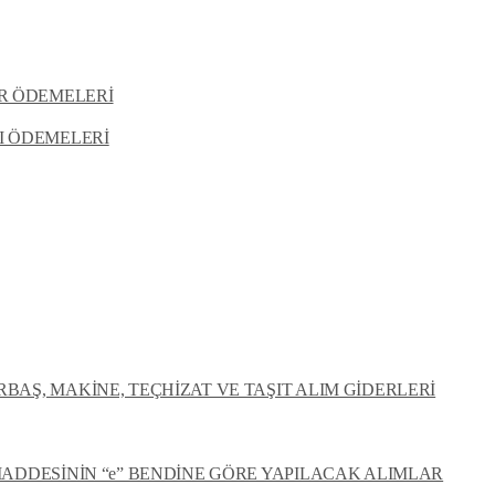
R ÖDEMELERİ
I ÖDEMELERİ
BAŞ, MAKİNE, TEÇHİZAT VE TAŞIT ALIM GİDERLERİ
MADDESİNİN “e” BENDİNE GÖRE YAPILACAK ALIMLAR