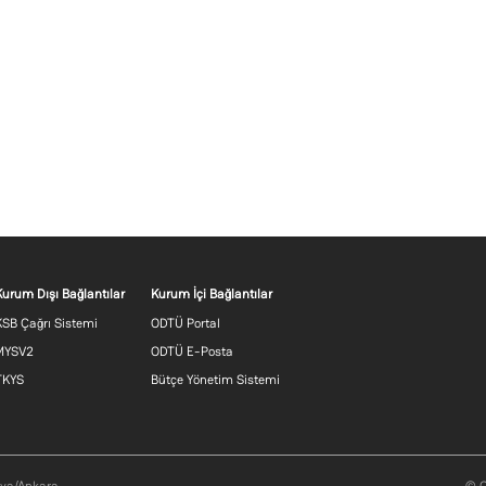
Footer menu 2 TR
Footer menu 3 TR
Kurum Dışı Bağlantılar
Kurum İçi Bağlantılar
KSB Çağrı Sistemi
ODTÜ Portal
MYSV2
ODTÜ E-Posta
TKYS
Bütçe Yönetim Sistemi