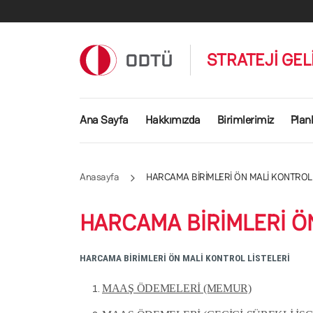
Ana içeriğe atla
STRATEJİ GEL
Ana gezinti menüsü
Ana Sayfa
Hakkımızda
Birimlerimiz
Plan
Anasayfa
HARCAMA BİRİMLERİ ÖN MALİ KONTROL 
HARCAMA BİRİMLERİ Ö
HARCAMA BİRİMLERİ ÖN MALİ KONTROL LİSTELERİ
MAAŞ ÖDEMELERİ (MEMUR)