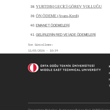
YURTDIŞI GEÇİCİ GÖREV YOLLUĞU
ÖN ÖDEME (Avans-Kredi)
EMANET ÖDEMELERİ
GELİRLERİN RED VE İADE ÖDEMELERİ
Son Güncelleme
11/03/2026 - 10:39