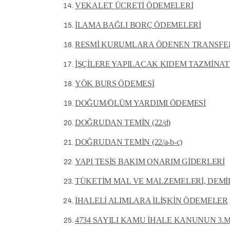
VEKALET ÜCRETİ ÖDEMELERİ
İLAMA BAĞLI BORÇ ÖDEMELERİ
RESMİ KURUMLARA ÖDENEN TRANSFE
İŞÇİLERE YAPILACAK KIDEM TAZMİNAT
YÖK BURS ÖDEMESİ
DOĞUM/ÖLÜM YARDIMI ÖDEMESİ
DOĞRUDAN TEMİN (22/d)
DOĞRUDAN TEMİN (22/a-b-c)
YAPI TESİS BAKIM ONARIM GİDERLERİ
TÜKETİM MAL VE MALZEMELERİ, DEMİR
İHALELİ ALIMLARA İLİŞKİN ÖDEMELER
4734 SAYILI KAMU İHALE KANUNUN 3.