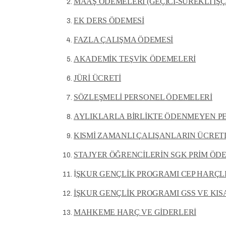
MAAŞ ÖDEMELERİ (GEÇİCİ-SÜREKLİ İŞÇ
EK DERS ÖDEMESİ
FAZLA ÇALIŞMA ÖDEMESİ
AKADEMİK TEŞVİK ÖDEMELERİ
JÜRİ ÜCRETİ
SÖZLEŞMELİ PERSONEL ÖDEMELERİ
AYLIKLARLA BİRLİKTE ÖDENMEYEN P
KISMİ ZAMANLI ÇALIŞANLARIN ÜCRETL
STAJYER ÖĞRENCİLERİN SGK PRİM ÖD
İ
ŞKUR GENÇLİK PROGRAMI CEP HARÇLI
İŞKUR GENÇLİK PROGRAMI GSS VE KIS
MAHKEME HARÇ VE GİDERLERİ