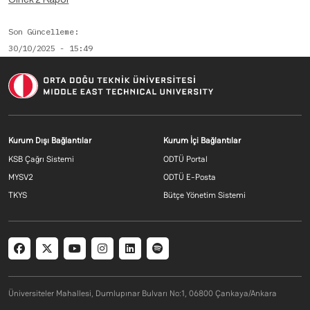
Son Güncelleme
30/10/2025 - 15:49
Footer menu 2 TR
Footer menu 3 T
Kurum Dışı Bağlantılar
Kurum İçi Bağlantılar
KSB Çağrı Sistemi
ODTÜ Portal
MYSV2
ODTÜ E-Posta
TKYS
Bütçe Yönetim Sistemi
Social menu
Üniversiteler Mahallesi, Dumlupınar Bulvarı No:1, 06800 Çankaya/Ankara