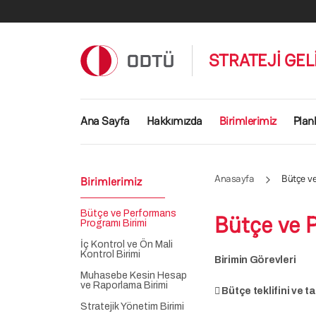
Ana içeriğe atla
STRATEJİ GEL
Ana gezinti menüsü
Ana Sayfa
Hakkımızda
Birimlerimiz
Plan
Anasayfa
Bütçe v
Birimlerimiz
Bütçe ve Performans
Bütçe ve 
Programı Birimi
İç Kontrol ve Ön Mali
Kontrol Birimi
Birimin Görevleri
Muhasebe Kesin Hesap
ve Raporlama Birimi
 Bütçe teklifini ve t
Stratejik Yönetim Birimi