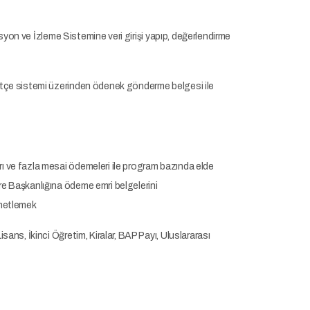
asyon ve İzleme Sistemine veri girişi yapıp, değerlendirme
bütçe sistemi üzerinden ödenek gönderme belgesi ile
ı ve fazla mesai ödemeleri ile program bazında elde
re Başkanlığına ödeme emri belgelerini
enetlemek
ans, İkinci Öğretim, Kiralar, BAP Payı, Uluslararası