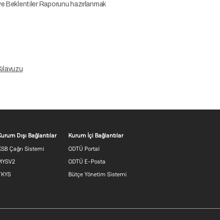
ve Beklentiler Raporunu hazırlanmak
ılavuzu
Footer menu 2 TR
Footer menu 3 TR
Kurum Dışı Bağlantılar
Kurum İçi Bağlantılar
KSB Çağrı Sistemi
ODTÜ Portal
MYSV2
ODTÜ E-Posta
TKYS
Bütçe Yönetim Sistemi