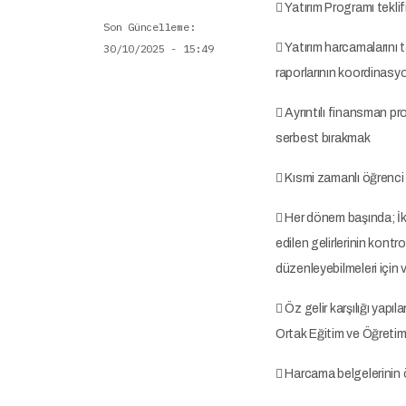
 Yatırım Programı teklif
Son Güncelleme
 Yatırım harcamalarını 
30/10/2025 - 15:49
raporlarının koordinas
 Ayrıntılı finansman p
serbest bırakmak
 Kısmi zamanlı öğrenci
 Her dönem başında; İk
edilen gelirlerinin kon
düzenleyebilmeleri için
 Öz gelir karşılığı yap
Ortak Eğitim ve Öğretim
 Harcama belgelerinin 