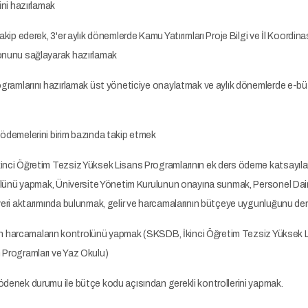
ini hazırlamak
takip ederek, 3'er aylık dönemlerde Kamu Yatırımları Proje Bilgi ve İl Koordin
yonunu sağlayarak hazırlamak
rogramlarını hazırlamak üst yöneticiye onaylatmak ve aylık dönemlerde e-
 ödemelerini birim bazında takip etmek
inci Öğretim Tezsiz Yüksek Lisans Programlarının ek ders ödeme katsayılar
trolünü yapmak, Üniversite Yönetim Kurulunun onayına sunmak, Personel Dai
 veri aktarımında bulunmak, gelir ve harcamalarının bütçeye uygunluğunu d
ılan harcamaların kontrolünü yapmak (SKSDB, İkinci Öğretim Tezsiz Yüksek Lis
 Programları ve Yaz Okulu)
ödenek durumu ile bütçe kodu açısından gerekli kontrollerini yapmak.