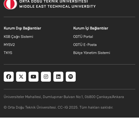
Footer menu 2 TR
Footer menu 3 T
Kurum Dışı Bağlantılar
Kurum İçi Bağlantılar
KSB Çağrı Sistemi
ODTÜ Portal
MYSV2
ODTÜ E-Posta
TKYS
Bütçe Yönetim Sistemi
Social menu
Üniversiteler Mahallesi, Dumlupınar Bulvarı No:1, 06800 Çankaya/Ankara
© Orta Doğu Teknik Üniversitesi. CC-IG 2025. Tüm hakları saklıdır.